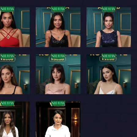
NIEUW
NIEUW
NIEUW
BlackJack Aura A
BlackJack Aura B
NIEUW
NIEUW
NIEUW
te X2000
Live Roulette X5000
Live Roulette X1000
NIEUW
NIEUW
ip A
BlackJack VIP B