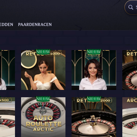
WEDDEN
PAARDENRACEN
NIEUW
NIEUW
Auto Roulette Retro X1000
Roulette De Luxe X500
Auto Roulet
NIEUW
NIEUW
500
Auto Roulette Arctic
Auto Roulette Retro X2000
Auto Roulet