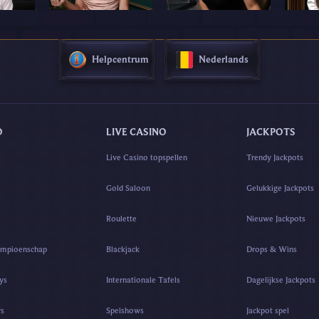
Helpcentrum
Nederlands
O
LIVE CASINO
JACKPOTS
Live Casino topspellen
Trendy Jackpots
Gold Saloon
Gelukkige Jackpots
Roulette
Nieuwe Jackpots
mpioenschap
Blackjack
Drops & Wins
ys
Internationale Tafels
Dagelijkse Jackpots
s
Spelshows
Jackpot spel