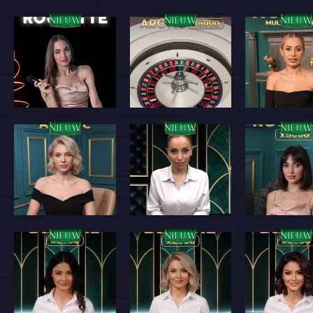
NIEUW
NIEUW
NIEUW
Fusion Roulette
Auto Roulette Arctic X5000
Texas Hold'em Multipla
NIEUW
NIEUW
NIEUW
BlackJack Aura C
BlackJack De Luxe A
Live Roulette X500
NIEUW
NIEUW
NIEUW
Roulette De Luxe X1000
Roulette De Luxe X2000
Roulette De Luxe X500