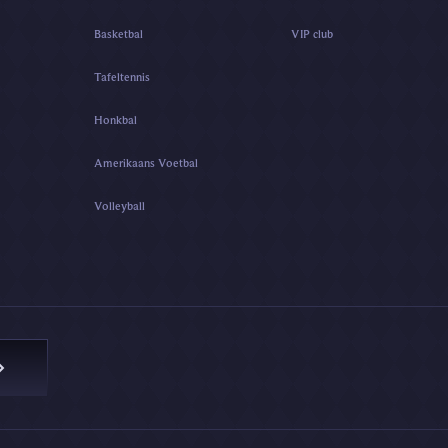
Basketbal
VIP club
Tafeltennis
Honkbal
Amerikaans Voetbal
Volleyball