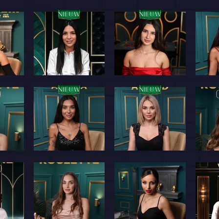
NIEUW
NIEUW
yer
BlackJack De Luxe B
Speed BlackJack C
BlackJack B
NIEUW
NIEUW
BlackJack A
BlackJack Aura D
Live Roulet
0
Live Roulette
BlackJack A
BlackJack V