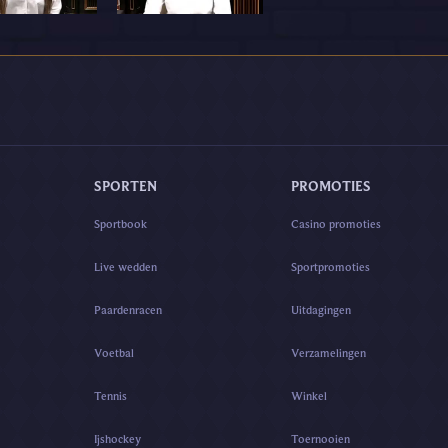
SPORTEN
PROMOTIES
Sportbook
Casino promoties
Live wedden
Sportpromoties
Paardenracen
Uitdagingen
Voetbal
Verzamelingen
Tennis
Winkel
Ijshockey
Toernooien