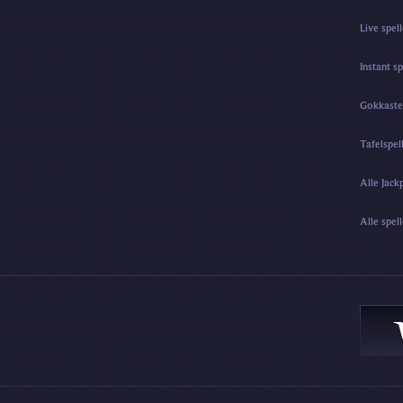
Live spel
Instant sp
Gokkaste
Tafelspel
Alle Jack
Alle spel